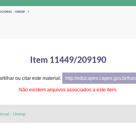
UCIONAL - UNESP
Item 11449/209190
tilhar ou citar este material:
http://educapes.capes.gov.br/h
Não existem arquivos associados a este item.
cional - Unesp