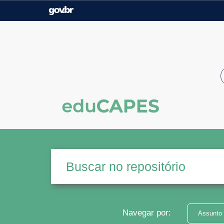
Casa Civil
Ministério da Justiça e
Segurança Pública
Ministério da Agricultura,
Ministério da Educação
Pecuária e Abastecimento
Ministério do Meio Ambiente
Ministério do Turismo
Secretaria de Governo
Gabinete de Segurança
Institucional
Navegar por:
Assunto