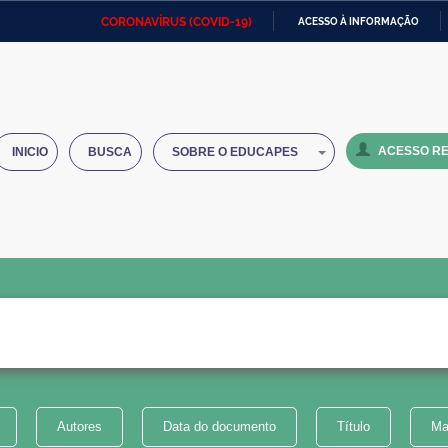
CORONAVÍRUS (COVID-19)
ACESSO À INFORMAÇÃO
Ministério da Defesa
Ministério das Relações
Mini
IR
Exteriores
PARA
O
Ministério da Cidadania
Ministério da Saúde
Mini
CONTEÚDO
ACESSO RE
INICIO
BUSCA
SOBRE O EDUCAPES
Ministério do Desenvolvimento
Controladoria-Geral da União
Minis
Regional
e do
Advocacia-Geral da União
Banco Central do Brasil
Plana
Autores
Data do documento
Título
Ma