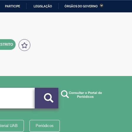
PARTICIPE
LEGISLAÇÃO
ÓRGÃOS DO GOVERNO
stério da Economia
Ministério da Infraestrutura
stério de Minas e Energia
Ministério da Ciência,
Tecnologia, Inovações e
Comunicações
STRITO
tério da Mulher, da Família
Secretaria-Geral
s Direitos Humanos
lto
terial UAB
Periódicos