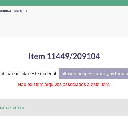
UCIONAL - UNESP
Item 11449/209104
tilhar ou citar este material:
http://educapes.capes.gov.br/h
Não existem arquivos associados a este item.
cional - Unesp