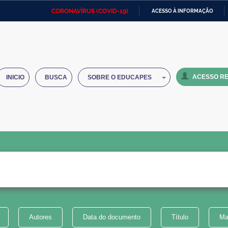
CORONAVÍRUS (COVID-19)
ACESSO À INFORMAÇÃO
Ministério da Defesa
Ministério das Relações
Mini
IR
Exteriores
PARA
O
Ministério da Cidadania
Ministério da Saúde
Mini
CONTEÚDO
ACESSO RE
INICIO
BUSCA
SOBRE O EDUCAPES
Ministério do Desenvolvimento
Controladoria-Geral da União
Minis
Regional
e do
Advocacia-Geral da União
Banco Central do Brasil
Plana
Autores
Data do documento
Título
Ma