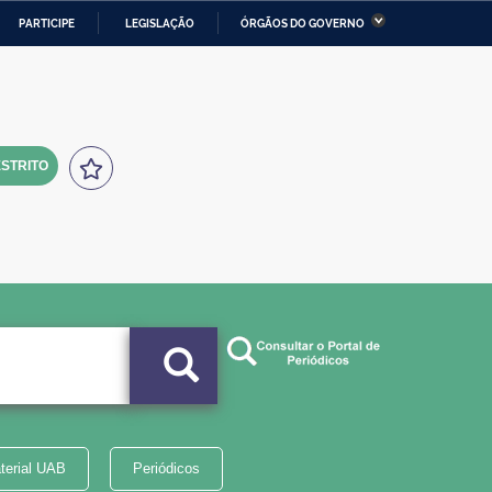
PARTICIPE
LEGISLAÇÃO
ÓRGÃOS DO GOVERNO
stério da Economia
Ministério da Infraestrutura
stério de Minas e Energia
Ministério da Ciência,
Tecnologia, Inovações e
Comunicações
STRITO
tério da Mulher, da Família
Secretaria-Geral
s Direitos Humanos
lto
terial UAB
Periódicos