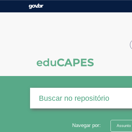
Casa Civil
Ministério da Justiça e
Segurança Pública
Ministério da Agricultura,
Ministério da Educação
Pecuária e Abastecimento
Ministério do Meio Ambiente
Ministério do Turismo
Secretaria de Governo
Gabinete de Segurança
Institucional
Navegar por:
Assunto