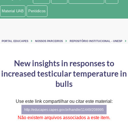
Ministério de Minas e Energia
Material UAB
Periódicos
Ministério da Ciência, Tecnologia, Inovações e Comunicações
Ministério do Meio Ambiente
PORTAL EDUCAPES
NOSSOS PARCEIROS
REPOSITÓRIO INSTITUCIONAL - UNESP
Ministério do Turismo
Ministério do Desenvolvimento Regional
New insights in responses to
increased testicular temperature in
Controladoria-Geral da União
bulls
Ministério da Mulher, da Família e dos Direitos Humanos
Secretaria-Geral
Use este link compartilhar ou citar este material:
Secretaria de Governo
http://educapes.capes.gov.br/handle/11449/208995
Não existem arquivos associados a este item.
Gabinete de Segurança Institucional