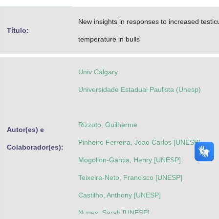
Advocacia-Geral da União
New insights in responses to increased testic
Título:
Banco Central do Brasil
temperature in bulls
Planalto
Univ Calgary
Universidade Estadual Paulista (Unesp)
Rizzoto, Guilherme
Autor(es) e
Pinheiro Ferreira, Joao Carlos [UNESP]
Colaborador(es):
Mogollon-Garcia, Henry [UNESP]
Teixeira-Neto, Francisco [UNESP]
Castilho, Anthony [UNESP]
Nunes, Sarah [UNESP]