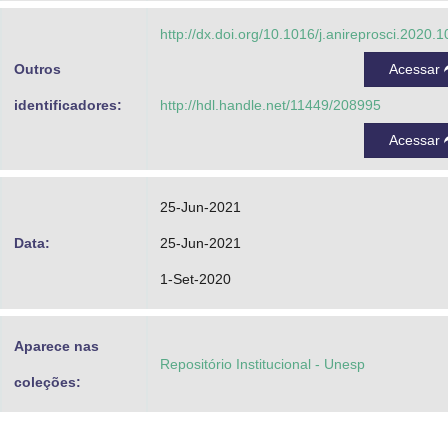
Codgonoto, Viviane [UNESP]
http://dx.doi.org/10.1016/j.anireprosci.2020.
Thundathil, Jacob
Outros
Acessar
Kastelic, John
identificadores:
http://hdl.handle.net/11449/208995
Acessar
25-Jun-2021
Data:
25-Jun-2021
1-Set-2020
Aparece nas
Repositório Institucional - Unesp
coleções: