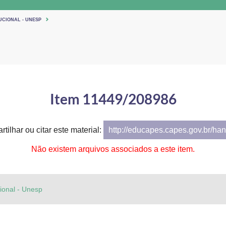
UCIONAL - UNESP
Item 11449/208986
tilhar ou citar este material:
http://educapes.capes.gov.br/h
Não existem arquivos associados a este item.
cional - Unesp