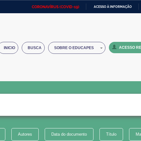
CORONAVÍRUS (COVID-19)
ACESSO À INFORMAÇÃO
Ministério da Defesa
Ministério das Relações
Mini
IR
Exteriores
PARA
O
Ministério da Cidadania
Ministério da Saúde
Mini
CONTEÚDO
ACESSO RE
INICIO
BUSCA
SOBRE O EDUCAPES
Ministério do Desenvolvimento
Controladoria-Geral da União
Minis
Regional
e do
Advocacia-Geral da União
Banco Central do Brasil
Plana
Autores
Data do documento
Título
Ma