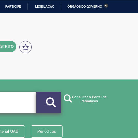
PARTICIPE
LEGISLAÇÃO
ÓRGÃOS DO GOVERNO
stério da Economia
Ministério da Infraestrutura
stério de Minas e Energia
Ministério da Ciência,
Tecnologia, Inovações e
Comunicações
STRITO
tério da Mulher, da Família
Secretaria-Geral
s Direitos Humanos
lto
terial UAB
Periódicos