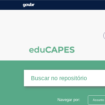
Casa Civil
Ministério da Justiça e
Segurança Pública
Ministério da Agricultura,
Ministério da Educação
Pecuária e Abastecimento
Ministério do Meio Ambiente
Ministério do Turismo
Secretaria de Governo
Gabinete de Segurança
Institucional
Navegar por:
Assunto