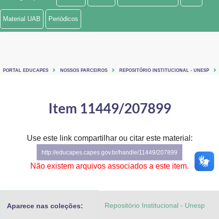
Ministério de Minas e Energia
Material UAB
Periódicos
Ministério da Ciência, Tecnologia, Inovações e Comunicações
Ministério do Meio Ambiente
PORTAL EDUCAPES
NOSSOS PARCEIROS
REPOSITÓRIO INSTITUCIONAL - UNESP
Ministério do Turismo
Ministério do Desenvolvimento Regional
Item 11449/207899
Controladoria-Geral da União
Use este link compartilhar ou citar este material:
Ministério da Mulher, da Família e dos Direitos Humanos
http://educapes.capes.gov.br/handle/11449/207899
Secretaria-Geral
Não existem arquivos associados a este item.
Secretaria de Governo
Repositório Institucional - Unesp
Aparece nas coleções:
Gabinete de Segurança Institucional