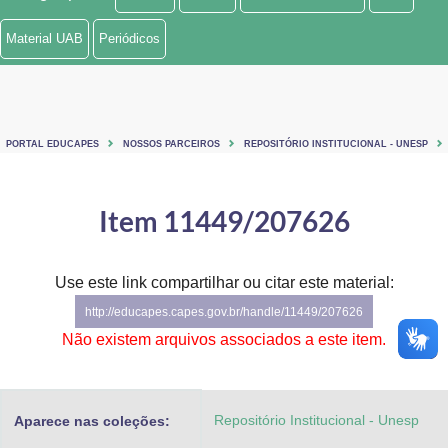
Ministério de Minas e Energia
Material UAB
Periódicos
Ministério da Ciência, Tecnologia, Inovações e Comunicações
Ministério do Meio Ambiente
PORTAL EDUCAPES
NOSSOS PARCEIROS
REPOSITÓRIO INSTITUCIONAL - UNESP
Ministério do Turismo
Ministério do Desenvolvimento Regional
Item 11449/207626
Controladoria-Geral da União
Use este link compartilhar ou citar este material:
Ministério da Mulher, da Família e dos Direitos Humanos
http://educapes.capes.gov.br/handle/11449/207626
Secretaria-Geral
Não existem arquivos associados a este item.
Secretaria de Governo
Repositório Institucional - Unesp
Aparece nas coleções:
Gabinete de Segurança Institucional