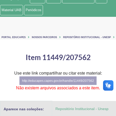
Ministério de Minas e Energia
Material UAB
Periódicos
Ministério da Ciência, Tecnologia, Inovações e Comunicações
Ministério do Meio Ambiente
PORTAL EDUCAPES
NOSSOS PARCEIROS
REPOSITÓRIO INSTITUCIONAL - UNESP
Ministério do Turismo
Ministério do Desenvolvimento Regional
Item 11449/207562
Controladoria-Geral da União
Use este link compartilhar ou citar este material:
Ministério da Mulher, da Família e dos Direitos Humanos
http://educapes.capes.gov.br/handle/11449/207562
Secretaria-Geral
Não existem arquivos associados a este item.
Secretaria de Governo
Repositório Institucional - Unesp
Aparece nas coleções:
Gabinete de Segurança Institucional