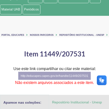
Ministério de Minas e Energia
Material UAB
Periódicos
Ministério da Ciência, Tecnologia, Inovações e Comunicações
Ministério do Meio Ambiente
PORTAL EDUCAPES
NOSSOS PARCEIROS
REPOSITÓRIO INSTITUCIONAL - UNESP
Ministério do Turismo
Ministério do Desenvolvimento Regional
Item 11449/207531
Controladoria-Geral da União
Use este link compartilhar ou citar este material:
Ministério da Mulher, da Família e dos Direitos Humanos
http://educapes.capes.gov.br/handle/11449/207531
Secretaria-Geral
Não existem arquivos associados a este item.
Secretaria de Governo
Repositório Institucional - Unesp
Aparece nas coleções:
Gabinete de Segurança Institucional