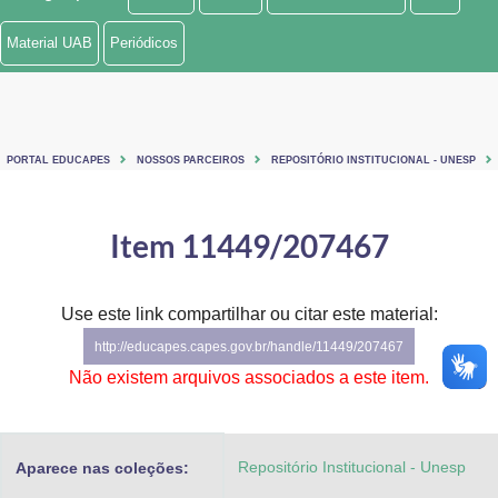
Ministério de Minas e Energia
Material UAB
Periódicos
Ministério da Ciência, Tecnologia, Inovações e Comunicações
Ministério do Meio Ambiente
PORTAL EDUCAPES
NOSSOS PARCEIROS
REPOSITÓRIO INSTITUCIONAL - UNESP
Ministério do Turismo
Ministério do Desenvolvimento Regional
Item 11449/207467
Controladoria-Geral da União
Use este link compartilhar ou citar este material:
Ministério da Mulher, da Família e dos Direitos Humanos
http://educapes.capes.gov.br/handle/11449/207467
Secretaria-Geral
Não existem arquivos associados a este item.
Secretaria de Governo
Repositório Institucional - Unesp
Aparece nas coleções:
Gabinete de Segurança Institucional