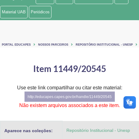
Ministério de Minas e Energia
Material UAB
Periódicos
Ministério da Ciência, Tecnologia, Inovações e Comunicações
Ministério do Meio Ambiente
PORTAL EDUCAPES
NOSSOS PARCEIROS
REPOSITÓRIO INSTITUCIONAL - UNESP
Ministério do Turismo
Ministério do Desenvolvimento Regional
Item 11449/20545
Controladoria-Geral da União
Use este link compartilhar ou citar este material:
Ministério da Mulher, da Família e dos Direitos Humanos
http://educapes.capes.gov.br/handle/11449/20545
Secretaria-Geral
Não existem arquivos associados a este item.
Secretaria de Governo
Repositório Institucional - Unesp
Aparece nas coleções:
Gabinete de Segurança Institucional