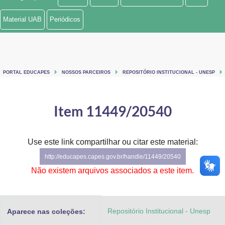
Ministério de Minas e Energia
Material UAB
Periódicos
Ministério da Ciência, Tecnologia, Inovações e Comunicações
Ministério do Meio Ambiente
PORTAL EDUCAPES
NOSSOS PARCEIROS
REPOSITÓRIO INSTITUCIONAL - UNESP
Ministério do Turismo
Ministério do Desenvolvimento Regional
Item 11449/20540
Controladoria-Geral da União
Use este link compartilhar ou citar este material:
Ministério da Mulher, da Família e dos Direitos Humanos
http://educapes.capes.gov.br/handle/11449/20540
Secretaria-Geral
Não existem arquivos associados a este item.
Secretaria de Governo
Repositório Institucional - Unesp
Aparece nas coleções:
Gabinete de Segurança Institucional