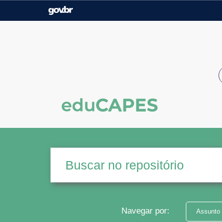
Casa Civil
Ministério da Justiça e
Segurança Pública
Ministério da Agricultura,
Ministério da Educação
Pecuária e Abastecimento
Ministério do Meio Ambiente
Ministério do Turismo
Secretaria de Governo
Gabinete de Segurança
Institucional
Navegar por:
Assunto