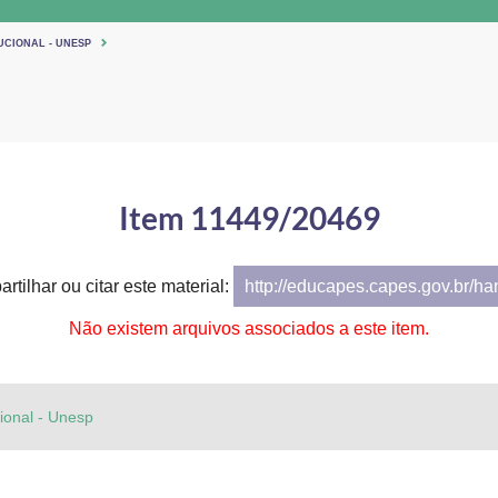
UCIONAL - UNESP
Item 11449/20469
rtilhar ou citar este material:
http://educapes.capes.gov.br/h
Não existem arquivos associados a este item.
cional - Unesp