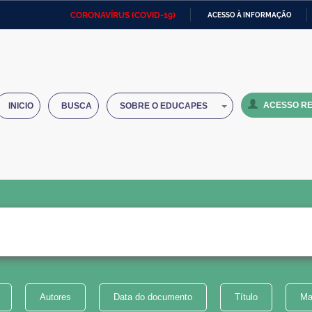
CORONAVÍRUS (COVID-19)
ACESSO À INFORMAÇÃO
Ministério da Defesa
Ministério das Relações
Mini
IR
Exteriores
PARA
O
Ministério da Cidadania
Ministério da Saúde
Mini
CONTEÚDO
ACESSO RE
INICIO
BUSCA
SOBRE O EDUCAPES
Ministério do Desenvolvimento
Controladoria-Geral da União
Minis
Regional
e do
Advocacia-Geral da União
Banco Central do Brasil
Plana
Autores
Data do documento
Título
Ma