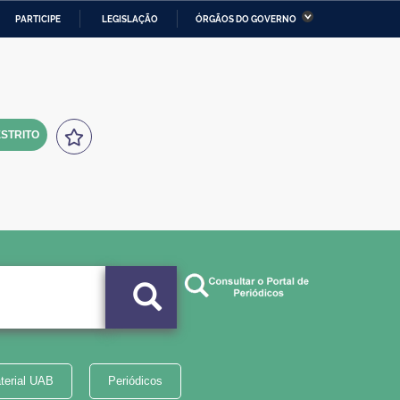
PARTICIPE
LEGISLAÇÃO
ÓRGÃOS DO GOVERNO
stério da Economia
Ministério da Infraestrutura
stério de Minas e Energia
Ministério da Ciência,
Tecnologia, Inovações e
Comunicações
STRITO
tério da Mulher, da Família
Secretaria-Geral
s Direitos Humanos
lto
terial UAB
Periódicos