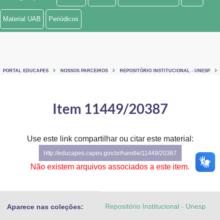
Ministério de Minas e Energia
Material UAB
Periódicos
Ministério da Ciência, Tecnologia, Inovações e Comunicações
Ministério do Meio Ambiente
PORTAL EDUCAPES
NOSSOS PARCEIROS
REPOSITÓRIO INSTITUCIONAL - UNESP
Ministério do Turismo
Ministério do Desenvolvimento Regional
Item 11449/20387
Controladoria-Geral da União
Use este link compartilhar ou citar este material:
Ministério da Mulher, da Família e dos Direitos Humanos
http://educapes.capes.gov.br/handle/11449/20387
Secretaria-Geral
Não existem arquivos associados a este item.
Secretaria de Governo
Repositório Institucional - Unesp
Aparece nas coleções:
Gabinete de Segurança Institucional