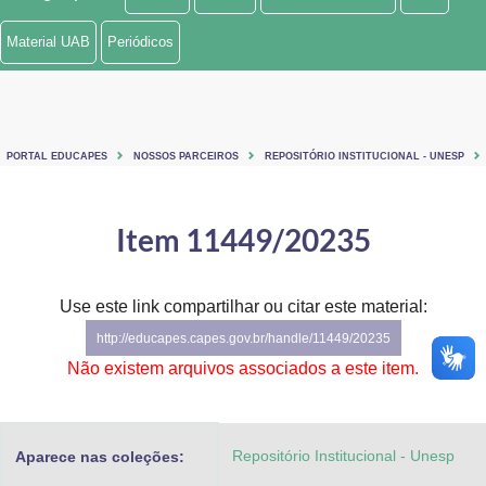
Ministério de Minas e Energia
Material UAB
Periódicos
Ministério da Ciência, Tecnologia, Inovações e Comunicações
Ministério do Meio Ambiente
PORTAL EDUCAPES
NOSSOS PARCEIROS
REPOSITÓRIO INSTITUCIONAL - UNESP
Ministério do Turismo
Ministério do Desenvolvimento Regional
Item 11449/20235
Controladoria-Geral da União
Use este link compartilhar ou citar este material:
Ministério da Mulher, da Família e dos Direitos Humanos
http://educapes.capes.gov.br/handle/11449/20235
Secretaria-Geral
Não existem arquivos associados a este item.
Secretaria de Governo
Repositório Institucional - Unesp
Aparece nas coleções:
Gabinete de Segurança Institucional