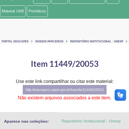
Ministério de Minas e Energia
Material UAB
Periódicos
Ministério da Ciência, Tecnologia, Inovações e Comunicações
Ministério do Meio Ambiente
PORTAL EDUCAPES
NOSSOS PARCEIROS
REPOSITÓRIO INSTITUCIONAL - UNESP
Ministério do Turismo
Ministério do Desenvolvimento Regional
Item 11449/20053
Controladoria-Geral da União
Use este link compartilhar ou citar este material:
Ministério da Mulher, da Família e dos Direitos Humanos
http://educapes.capes.gov.br/handle/11449/20053
Secretaria-Geral
Não existem arquivos associados a este item.
Secretaria de Governo
Repositório Institucional - Unesp
Aparece nas coleções:
Gabinete de Segurança Institucional