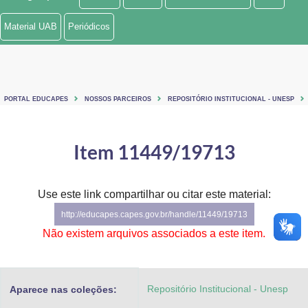
Ministério de Minas e Energia
Material UAB
Periódicos
Ministério da Ciência, Tecnologia, Inovações e Comunicações
Ministério do Meio Ambiente
PORTAL EDUCAPES
NOSSOS PARCEIROS
REPOSITÓRIO INSTITUCIONAL - UNESP
Ministério do Turismo
Ministério do Desenvolvimento Regional
Item 11449/19713
Controladoria-Geral da União
Use este link compartilhar ou citar este material:
Ministério da Mulher, da Família e dos Direitos Humanos
http://educapes.capes.gov.br/handle/11449/19713
Secretaria-Geral
Não existem arquivos associados a este item.
Secretaria de Governo
Repositório Institucional - Unesp
Aparece nas coleções:
Gabinete de Segurança Institucional