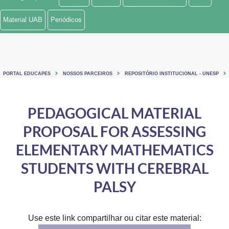
Ministério de Minas e Energia
Material UAB
Periódicos
Ministério da Ciência, Tecnologia, Inovações e Comunicações
Ministério do Meio Ambiente
PORTAL EDUCAPES
NOSSOS PARCEIROS
REPOSITÓRIO INSTITUCIONAL - UNESP
Ministério do Turismo
Ministério do Desenvolvimento Regional
PEDAGOGICAL MATERIAL
PROPOSAL FOR ASSESSING
Controladoria-Geral da União
ELEMENTARY MATHEMATICS
Ministério da Mulher, da Família e dos Direitos Humanos
STUDENTS WITH CEREBRAL
Secretaria-Geral
PALSY
Secretaria de Governo
Gabinete de Segurança Institucional
Use este link compartilhar ou citar este material: