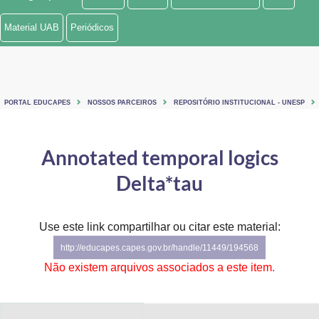
Ministério de Minas e Energia
Material UAB
Periódicos
Ministério da Ciência, Tecnologia, Inovações e Comunicações
Ministério do Meio Ambiente
PORTAL EDUCAPES
NOSSOS PARCEIROS
REPOSITÓRIO INSTITUCIONAL - UNESP
Ministério do Turismo
Ministério do Desenvolvimento Regional
Annotated temporal logics
Delta*tau
Controladoria-Geral da União
Ministério da Mulher, da Família e dos Direitos Humanos
Use este link compartilhar ou citar este material:
Secretaria-Geral
http://educapes.capes.gov.br/handle/11449/194568
Não existem arquivos associados a este item.
Secretaria de Governo
Gabinete de Segurança Institucional