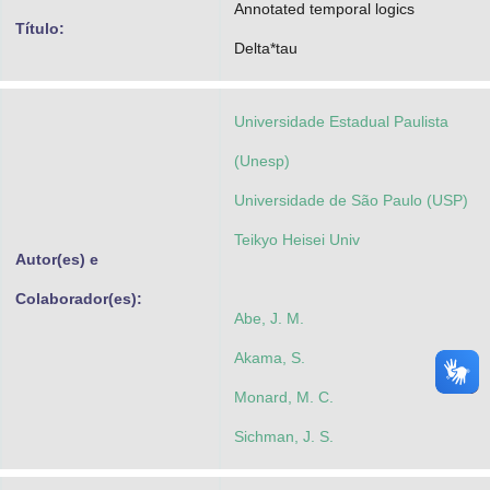
Annotated temporal logics
Advocacia-Geral da União
Título:
Delta*tau
Banco Central do Brasil
Planalto
Universidade Estadual Paulista
(Unesp)
Universidade de São Paulo (USP)
Teikyo Heisei Univ
Autor(es) e
Colaborador(es):
Abe, J. M.
Akama, S.
Monard, M. C.
Sichman, J. S.