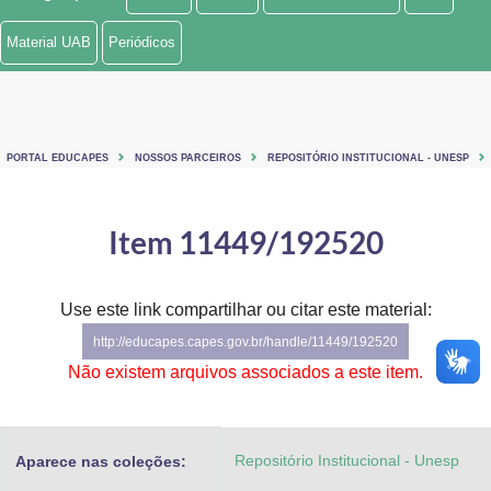
Ministério de Minas e Energia
Material UAB
Periódicos
Ministério da Ciência, Tecnologia, Inovações e Comunicações
Ministério do Meio Ambiente
PORTAL EDUCAPES
NOSSOS PARCEIROS
REPOSITÓRIO INSTITUCIONAL - UNESP
Ministério do Turismo
Ministério do Desenvolvimento Regional
Item 11449/192520
Controladoria-Geral da União
Use este link compartilhar ou citar este material:
Ministério da Mulher, da Família e dos Direitos Humanos
http://educapes.capes.gov.br/handle/11449/192520
Secretaria-Geral
Não existem arquivos associados a este item.
Secretaria de Governo
Repositório Institucional - Unesp
Aparece nas coleções:
Gabinete de Segurança Institucional