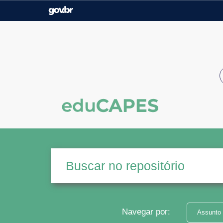
Casa Civil
Ministério da Justiça e
Segurança Pública
Ministério da Agricultura,
Ministério da Educação
Pecuária e Abastecimento
Ministério do Meio Ambiente
Ministério do Turismo
Secretaria de Governo
Gabinete de Segurança
Institucional
Navegar por:
Assunto