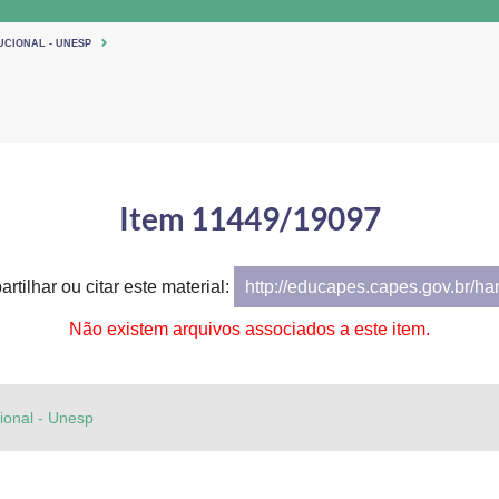
UCIONAL - UNESP
Item 11449/19097
rtilhar ou citar este material:
http://educapes.capes.gov.br/h
Não existem arquivos associados a este item.
cional - Unesp