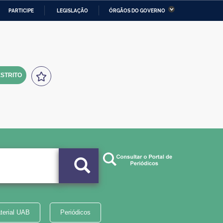
PARTICIPE
LEGISLAÇÃO
ÓRGÃOS DO GOVERNO
stério da Economia
Ministério da Infraestrutura
stério de Minas e Energia
Ministério da Ciência,
Tecnologia, Inovações e
Comunicações
STRITO
tério da Mulher, da Família
Secretaria-Geral
s Direitos Humanos
lto
terial UAB
Periódicos