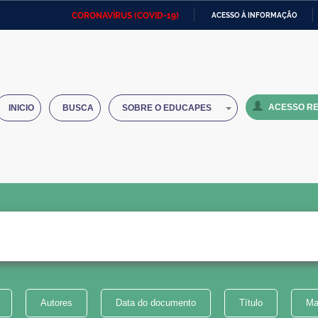
CORONAVÍRUS (COVID-19)
ACESSO À INFORMAÇÃO
Ministério da Defesa
Ministério das Relações
Mini
IR
Exteriores
PARA
O
Ministério da Cidadania
Ministério da Saúde
Mini
CONTEÚDO
ACESSO RE
INICIO
BUSCA
SOBRE O EDUCAPES
Ministério do Desenvolvimento
Controladoria-Geral da União
Minis
Regional
e do
Advocacia-Geral da União
Banco Central do Brasil
Plana
Autores
Data do documento
Título
Ma