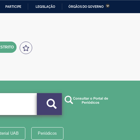
PARTICIPE
LEGISLAÇÃO
ÓRGÃOS DO GOVERNO
stério da Economia
Ministério da Infraestrutura
stério de Minas e Energia
Ministério da Ciência,
Tecnologia, Inovações e
Comunicações
STRITO
tério da Mulher, da Família
Secretaria-Geral
s Direitos Humanos
lto
terial UAB
Periódicos