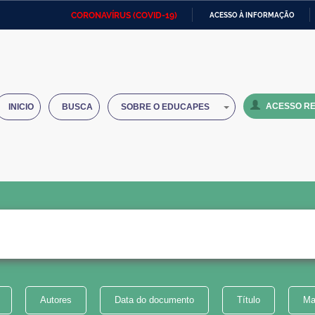
CORONAVÍRUS (COVID-19)
ACESSO À INFORMAÇÃO
Ministério da Defesa
Ministério das Relações
Mini
IR
Exteriores
PARA
O
Ministério da Cidadania
Ministério da Saúde
Mini
CONTEÚDO
ACESSO RE
INICIO
BUSCA
SOBRE O EDUCAPES
Ministério do Desenvolvimento
Controladoria-Geral da União
Minis
Regional
e do
Advocacia-Geral da União
Banco Central do Brasil
Plana
Autores
Data do documento
Título
Ma