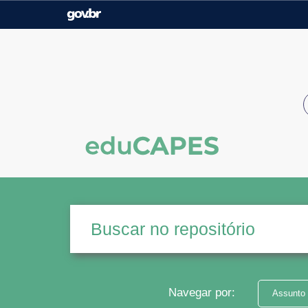
Casa Civil
Ministério da Justiça e
Segurança Pública
Ministério da Agricultura,
Ministério da Educação
Pecuária e Abastecimento
Ministério do Meio Ambiente
Ministério do Turismo
Secretaria de Governo
Gabinete de Segurança
Institucional
Navegar por:
Assunto