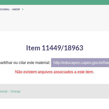
UCIONAL - UNESP
Item 11449/18963
rtilhar ou citar este material:
http://educapes.capes.gov.br/h
Não existem arquivos associados a este item.
cional - Unesp