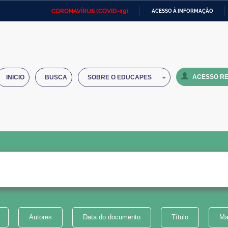
CORONAVÍRUS (COVID-19)
ACESSO À INFORMAÇÃO
Ministério da Defesa
Ministério das Relações
Mini
IR
Exteriores
PARA
O
Ministério da Cidadania
Ministério da Saúde
Mini
CONTEÚDO
ACESSO RE
INICIO
BUSCA
SOBRE O EDUCAPES
Ministério do Desenvolvimento
Controladoria-Geral da União
Minis
Regional
e do
Advocacia-Geral da União
Banco Central do Brasil
Plana
Autores
Data do documento
Título
Ma