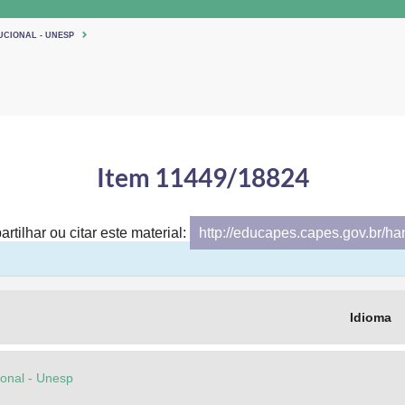
UCIONAL - UNESP
Item 11449/18824
rtilhar ou citar este material:
http://educapes.capes.gov.br/h
Idioma
cional - Unesp