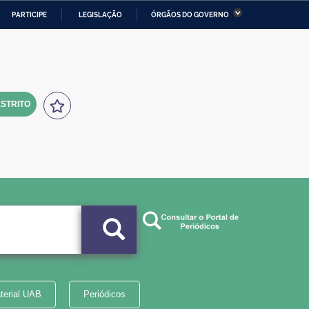
PARTICIPE
LEGISLAÇÃO
ÓRGÃOS DO GOVERNO
stério da Economia
Ministério da Infraestrutura
stério de Minas e Energia
Ministério da Ciência,
Tecnologia, Inovações e
Comunicações
STRITO
tério da Mulher, da Família
Secretaria-Geral
s Direitos Humanos
lto
terial UAB
Periódicos