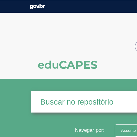
Casa Civil
Ministério da Justiça e
Segurança Pública
Ministério da Agricultura,
Ministério da Educação
Pecuária e Abastecimento
Ministério do Meio Ambiente
Ministério do Turismo
Secretaria de Governo
Gabinete de Segurança
Institucional
Navegar por:
Assunto