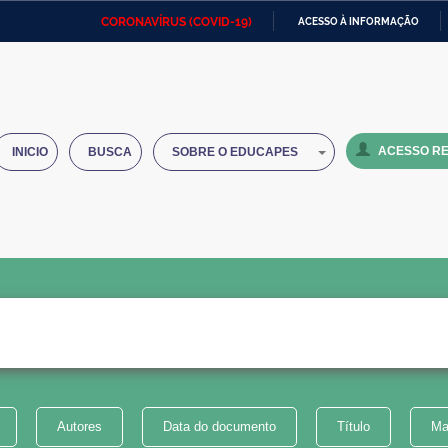
CORONAVÍRUS (COVID-19)
ACESSO À INFORMAÇÃO
Ministério da Defesa
Ministério das Relações
Mini
IR
Exteriores
PARA
O
Ministério da Cidadania
Ministério da Saúde
Mini
CONTEÚDO
ACESSO RE
INICIO
BUSCA
SOBRE O EDUCAPES
Ministério do Desenvolvimento
Controladoria-Geral da União
Minis
Regional
e do
Advocacia-Geral da União
Banco Central do Brasil
Plana
Autores
Data do documento
Título
Ma