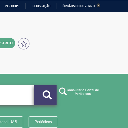
PARTICIPE
LEGISLAÇÃO
ÓRGÃOS DO GOVERNO
stério da Economia
Ministério da Infraestrutura
stério de Minas e Energia
Ministério da Ciência,
Tecnologia, Inovações e
Comunicações
STRITO
tério da Mulher, da Família
Secretaria-Geral
s Direitos Humanos
lto
terial UAB
Periódicos