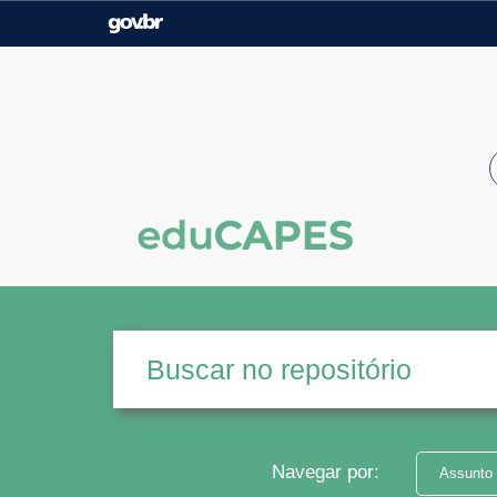
Casa Civil
Ministério da Justiça e
Segurança Pública
Ministério da Agricultura,
Ministério da Educação
Pecuária e Abastecimento
Ministério do Meio Ambiente
Ministério do Turismo
Secretaria de Governo
Gabinete de Segurança
Institucional
Navegar por:
Assunto