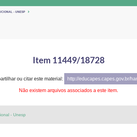
UCIONAL - UNESP
Item 11449/18728
rtilhar ou citar este material:
http://educapes.capes.gov.br/h
Não existem arquivos associados a este item.
cional - Unesp