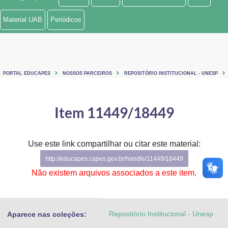
Ministério de Minas e Energia
Material UAB
Periódicos
Ministério da Ciência, Tecnologia, Inovações e Comunicações
Ministério do Meio Ambiente
PORTAL EDUCAPES
NOSSOS PARCEIROS
REPOSITÓRIO INSTITUCIONAL - UNESP
Ministério do Turismo
Ministério do Desenvolvimento Regional
Item 11449/18449
Controladoria-Geral da União
Use este link compartilhar ou citar este material:
Ministério da Mulher, da Família e dos Direitos Humanos
http://educapes.capes.gov.br/handle/11449/18449
Secretaria-Geral
Não existem arquivos associados a este item.
Secretaria de Governo
Repositório Institucional - Unesp
Aparece nas coleções:
Gabinete de Segurança Institucional