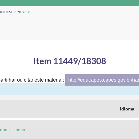
UCIONAL - UNESP
Item 11449/18308
rtilhar ou citar este material:
http://educapes.capes.gov.br/h
Idioma
cional - Unesp