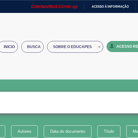
CORONAVÍRUS (COVID-19)
ACESSO À INFORMAÇÃO
Ministério da Defesa
Ministério das Relações
Mini
IR
Exteriores
PARA
O
Ministério da Cidadania
Ministério da Saúde
Mini
CONTEÚDO
ACESSO RE
INICIO
BUSCA
SOBRE O EDUCAPES
Ministério do Desenvolvimento
Controladoria-Geral da União
Minis
Regional
e do
Advocacia-Geral da União
Banco Central do Brasil
Plana
Autores
Data do documento
Título
Ma