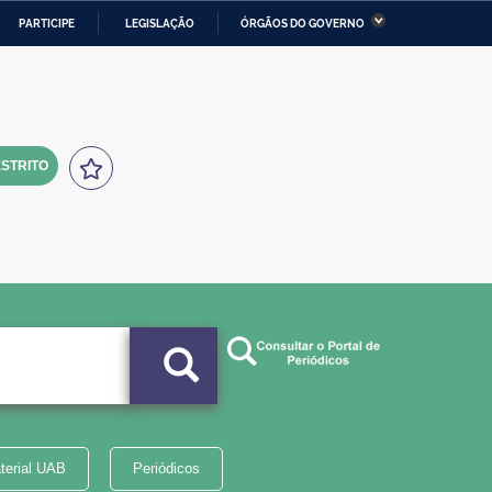
PARTICIPE
LEGISLAÇÃO
ÓRGÃOS DO GOVERNO
stério da Economia
Ministério da Infraestrutura
stério de Minas e Energia
Ministério da Ciência,
Tecnologia, Inovações e
Comunicações
STRITO
tério da Mulher, da Família
Secretaria-Geral
s Direitos Humanos
lto
terial UAB
Periódicos