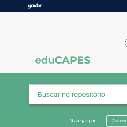
Casa Civil
Ministério da Justiça e
Segurança Pública
Ministério da Agricultura,
Ministério da Educação
Pecuária e Abastecimento
Ministério do Meio Ambiente
Ministério do Turismo
Secretaria de Governo
Gabinete de Segurança
Institucional
Navegar por:
Assunto