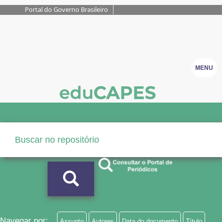
Portal do Governo Brasileiro
MENU
Navegar por:
Assunto
Autores
Data do documento
Título