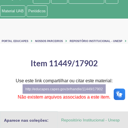
Ministério de Minas e Energia
Material UAB
Periódicos
Ministério da Ciência, Tecnologia, Inovações e Comunicações
Ministério do Meio Ambiente
PORTAL EDUCAPES
NOSSOS PARCEIROS
REPOSITÓRIO INSTITUCIONAL - UNESP
Ministério do Turismo
Ministério do Desenvolvimento Regional
Item 11449/17902
Controladoria-Geral da União
Use este link compartilhar ou citar este material:
Ministério da Mulher, da Família e dos Direitos Humanos
http://educapes.capes.gov.br/handle/11449/17902
Secretaria-Geral
Não existem arquivos associados a este item.
Secretaria de Governo
Repositório Institucional - Unesp
Aparece nas coleções:
Gabinete de Segurança Institucional