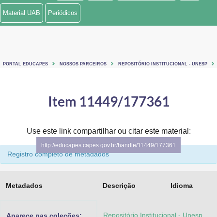
Material UAB
Periódicos
PORTAL EDUCAPES
NOSSOS PARCEIROS
REPOSITÓRIO INSTITUCIONAL - UNESP
Item 11449/177361
Use este link compartilhar ou citar este material:
http://educapes.capes.gov.br/handle/11449/177361
Registro completo de metadados
Metadados
Descrição
Idioma
Repositório Institucional - Unesp
Aparece nas coleções: