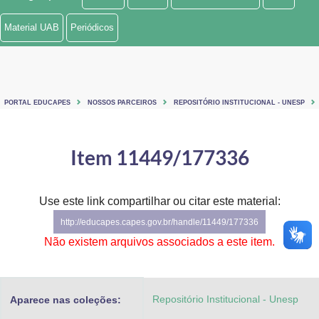
Ministério de Minas e Energia
Material UAB
Periódicos
Ministério da Ciência, Tecnologia, Inovações e Comunicações
Ministério do Meio Ambiente
PORTAL EDUCAPES
NOSSOS PARCEIROS
REPOSITÓRIO INSTITUCIONAL - UNESP
Ministério do Turismo
Ministério do Desenvolvimento Regional
Item 11449/177336
Controladoria-Geral da União
Use este link compartilhar ou citar este material:
Ministério da Mulher, da Família e dos Direitos Humanos
http://educapes.capes.gov.br/handle/11449/177336
Secretaria-Geral
Não existem arquivos associados a este item.
Secretaria de Governo
Repositório Institucional - Unesp
Aparece nas coleções:
Gabinete de Segurança Institucional