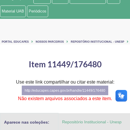
Ministério de Minas e Energia
Material UAB
Periódicos
Ministério da Ciência, Tecnologia, Inovações e Comunicações
Ministério do Meio Ambiente
PORTAL EDUCAPES
NOSSOS PARCEIROS
REPOSITÓRIO INSTITUCIONAL - UNESP
Ministério do Turismo
Ministério do Desenvolvimento Regional
Item 11449/176480
Controladoria-Geral da União
Use este link compartilhar ou citar este material:
Ministério da Mulher, da Família e dos Direitos Humanos
http://educapes.capes.gov.br/handle/11449/176480
Secretaria-Geral
Não existem arquivos associados a este item.
Secretaria de Governo
Repositório Institucional - Unesp
Aparece nas coleções:
Gabinete de Segurança Institucional