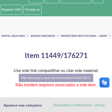
Ministério de Minas e Energia
Material UAB
Periódicos
Ministério da Ciência, Tecnologia, Inovações e Comunicações
Ministério do Meio Ambiente
PORTAL EDUCAPES
NOSSOS PARCEIROS
REPOSITÓRIO INSTITUCIONAL - UNESP
Ministério do Turismo
Ministério do Desenvolvimento Regional
Item 11449/176271
Controladoria-Geral da União
Use este link compartilhar ou citar este material:
Ministério da Mulher, da Família e dos Direitos Humanos
http://educapes.capes.gov.br/handle/11449/176271
Secretaria-Geral
Não existem arquivos associados a este item.
Secretaria de Governo
Repositório Institucional - Unesp
Aparece nas coleções:
Gabinete de Segurança Institucional