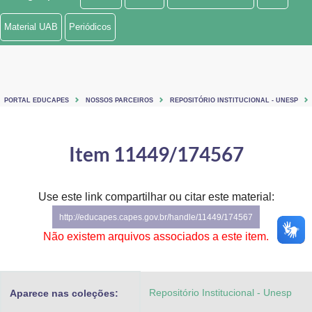
Ministério de Minas e Energia
Material UAB
Periódicos
Ministério da Ciência, Tecnologia, Inovações e Comunicações
Ministério do Meio Ambiente
PORTAL EDUCAPES
NOSSOS PARCEIROS
REPOSITÓRIO INSTITUCIONAL - UNESP
Ministério do Turismo
Ministério do Desenvolvimento Regional
Item 11449/174567
Controladoria-Geral da União
Use este link compartilhar ou citar este material:
Ministério da Mulher, da Família e dos Direitos Humanos
http://educapes.capes.gov.br/handle/11449/174567
Secretaria-Geral
Não existem arquivos associados a este item.
Secretaria de Governo
Repositório Institucional - Unesp
Aparece nas coleções:
Gabinete de Segurança Institucional