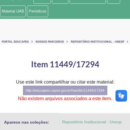
Ministério de Minas e Energia
Material UAB
Periódicos
Ministério da Ciência, Tecnologia, Inovações e Comunicações
Ministério do Meio Ambiente
PORTAL EDUCAPES
NOSSOS PARCEIROS
REPOSITÓRIO INSTITUCIONAL - UNESP
Ministério do Turismo
Ministério do Desenvolvimento Regional
Item 11449/17294
Controladoria-Geral da União
Use este link compartilhar ou citar este material:
Ministério da Mulher, da Família e dos Direitos Humanos
http://educapes.capes.gov.br/handle/11449/17294
Secretaria-Geral
Não existem arquivos associados a este item.
Secretaria de Governo
Repositório Institucional - Unesp
Aparece nas coleções:
Gabinete de Segurança Institucional