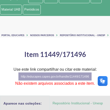
Ministério de Minas e Energia
Material UAB
Periódicos
Ministério da Ciência, Tecnologia, Inovações e Comunicações
Ministério do Meio Ambiente
PORTAL EDUCAPES
NOSSOS PARCEIROS
REPOSITÓRIO INSTITUCIONAL - UNESP
Ministério do Turismo
Ministério do Desenvolvimento Regional
Item 11449/171496
Controladoria-Geral da União
Use este link compartilhar ou citar este material:
Ministério da Mulher, da Família e dos Direitos Humanos
http://educapes.capes.gov.br/handle/11449/171496
Secretaria-Geral
Não existem arquivos associados a este item.
Secretaria de Governo
Repositório Institucional - Unesp
Aparece nas coleções:
Gabinete de Segurança Institucional