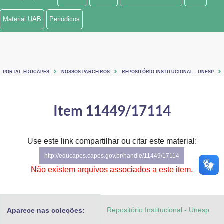
Ministério de Minas e Energia
Material UAB
Periódicos
Ministério da Ciência, Tecnologia, Inovações e Comunicações
Ministério do Meio Ambiente
PORTAL EDUCAPES
NOSSOS PARCEIROS
REPOSITÓRIO INSTITUCIONAL - UNESP
Ministério do Turismo
Ministério do Desenvolvimento Regional
Item 11449/17114
Controladoria-Geral da União
Use este link compartilhar ou citar este material:
Ministério da Mulher, da Família e dos Direitos Humanos
http://educapes.capes.gov.br/handle/11449/17114
Secretaria-Geral
Não existem arquivos associados a este item.
Secretaria de Governo
Repositório Institucional - Unesp
Aparece nas coleções:
Gabinete de Segurança Institucional