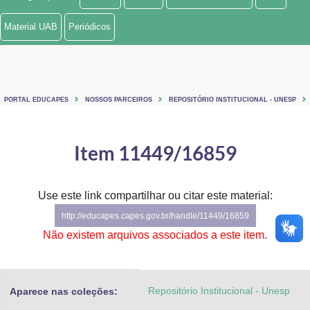
Ministério de Minas e Energia
Material UAB
Periódicos
Ministério da Ciência, Tecnologia, Inovações e Comunicações
Ministério do Meio Ambiente
PORTAL EDUCAPES
NOSSOS PARCEIROS
REPOSITÓRIO INSTITUCIONAL - UNESP
Ministério do Turismo
Ministério do Desenvolvimento Regional
Item 11449/16859
Controladoria-Geral da União
Use este link compartilhar ou citar este material:
Ministério da Mulher, da Família e dos Direitos Humanos
http://educapes.capes.gov.br/handle/11449/16859
Secretaria-Geral
Não existem arquivos associados a este item.
Secretaria de Governo
Repositório Institucional - Unesp
Aparece nas coleções:
Gabinete de Segurança Institucional