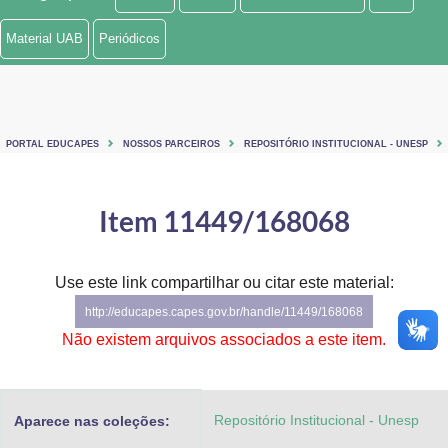
Ministério de Minas e Energia
Material UAB
Periódicos
Ministério da Ciência, Tecnologia, Inovações e Comunicações
Ministério do Meio Ambiente
PORTAL EDUCAPES
NOSSOS PARCEIROS
REPOSITÓRIO INSTITUCIONAL - UNESP
Ministério do Turismo
Ministério do Desenvolvimento Regional
Item 11449/168068
Controladoria-Geral da União
Use este link compartilhar ou citar este material:
Ministério da Mulher, da Família e dos Direitos Humanos
http://educapes.capes.gov.br/handle/11449/168068
Secretaria-Geral
Não existem arquivos associados a este item.
Secretaria de Governo
Repositório Institucional - Unesp
Aparece nas coleções:
Gabinete de Segurança Institucional