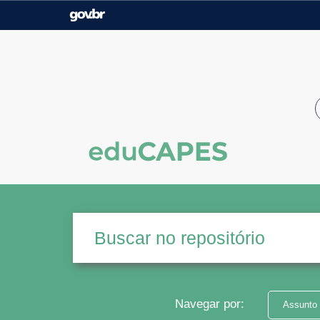
Casa Civil
Ministério da Justiça e
Segurança Pública
Ministério da Agricultura,
Ministério da Educação
Pecuária e Abastecimento
Ministério do Meio Ambiente
Ministério do Turismo
Secretaria de Governo
Gabinete de Segurança
Institucional
Navegar por:
Assunto