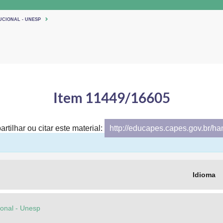
UCIONAL - UNESP
Item 11449/16605
rtilhar ou citar este material:
http://educapes.capes.gov.br/h
Idioma
cional - Unesp