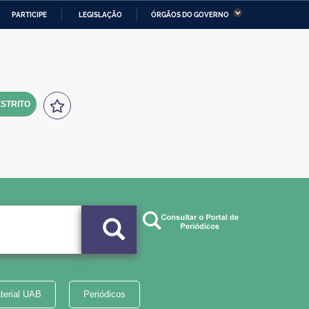
PARTICIPE
LEGISLAÇÃO
ÓRGÃOS DO GOVERNO
stério da Economia
Ministério da Infraestrutura
stério de Minas e Energia
Ministério da Ciência,
Tecnologia, Inovações e
Comunicações
STRITO
tério da Mulher, da Família
Secretaria-Geral
s Direitos Humanos
lto
terial UAB
Periódicos