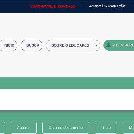
CORONAVÍRUS (COVID-19)
ACESSO À INFORMAÇÃO
Ministério da Defesa
Ministério das Relações
Mini
IR
Exteriores
PARA
O
Ministério da Cidadania
Ministério da Saúde
Mini
CONTEÚDO
ACESSO RE
INICIO
BUSCA
SOBRE O EDUCAPES
Ministério do Desenvolvimento
Controladoria-Geral da União
Minis
Regional
e do
Advocacia-Geral da União
Banco Central do Brasil
Plana
Autores
Data do documento
Título
Ma