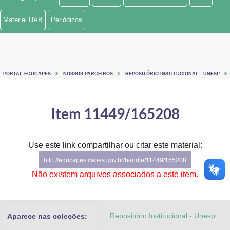
Ministério de Minas e Energia
Material UAB
Periódicos
Ministério da Ciência, Tecnologia, Inovações e Comunicações
Ministério do Meio Ambiente
PORTAL EDUCAPES
NOSSOS PARCEIROS
REPOSITÓRIO INSTITUCIONAL - UNESP
Ministério do Turismo
Ministério do Desenvolvimento Regional
Item 11449/165208
Controladoria-Geral da União
Use este link compartilhar ou citar este material:
Ministério da Mulher, da Família e dos Direitos Humanos
http://educapes.capes.gov.br/handle/11449/165208
Secretaria-Geral
Não existem arquivos associados a este item.
Secretaria de Governo
Repositório Institucional - Unesp
Aparece nas coleções:
Gabinete de Segurança Institucional