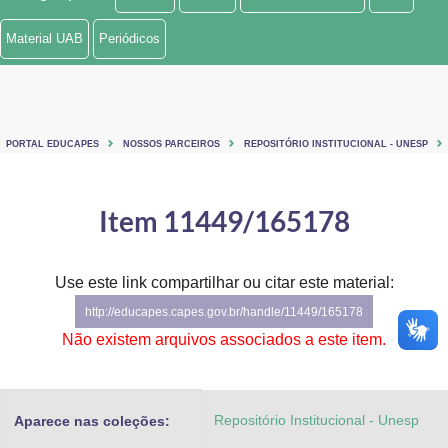
Ministério de Minas e Energia
Material UAB
Periódicos
Ministério da Ciência, Tecnologia, Inovações e Comunicações
Ministério do Meio Ambiente
PORTAL EDUCAPES
NOSSOS PARCEIROS
REPOSITÓRIO INSTITUCIONAL - UNESP
Ministério do Turismo
Ministério do Desenvolvimento Regional
Item 11449/165178
Controladoria-Geral da União
Use este link compartilhar ou citar este material:
Ministério da Mulher, da Família e dos Direitos Humanos
http://educapes.capes.gov.br/handle/11449/165178
Secretaria-Geral
Não existem arquivos associados a este item.
Secretaria de Governo
Repositório Institucional - Unesp
Aparece nas coleções:
Gabinete de Segurança Institucional