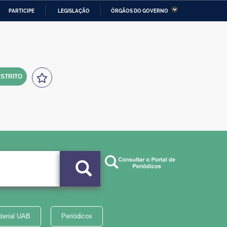
PARTICIPE
LEGISLAÇÃO
ÓRGÃOS DO GOVERNO
stério da Economia
Ministério da Infraestrutura
stério de Minas e Energia
Ministério da Ciência,
Tecnologia, Inovações e
Comunicações
STRITO
tério da Mulher, da Família
Secretaria-Geral
s Direitos Humanos
lto
terial UAB
Periódicos