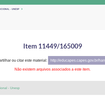
UCIONAL - UNESP
Item 11449/165009
tilhar ou citar este material:
http://educapes.capes.gov.br/h
Não existem arquivos associados a este item.
cional - Unesp