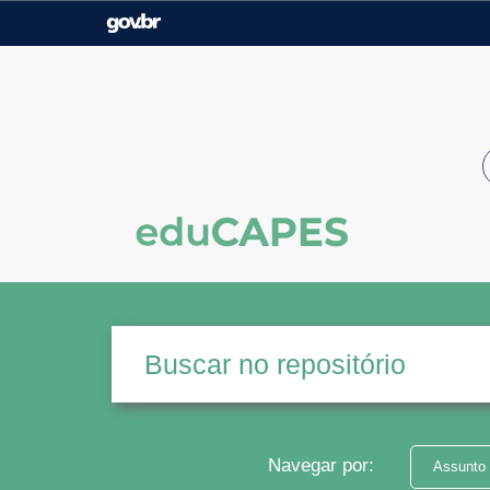
Casa Civil
Ministério da Justiça e
Segurança Pública
Ministério da Agricultura,
Ministério da Educação
Pecuária e Abastecimento
Ministério do Meio Ambiente
Ministério do Turismo
Secretaria de Governo
Gabinete de Segurança
Institucional
Navegar por:
Assunto