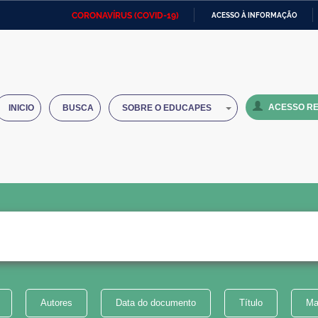
CORONAVÍRUS (COVID-19)
ACESSO À INFORMAÇÃO
Ministério da Defesa
Ministério das Relações
Mini
IR
Exteriores
PARA
O
Ministério da Cidadania
Ministério da Saúde
Mini
CONTEÚDO
ACESSO RE
INICIO
BUSCA
SOBRE O EDUCAPES
Ministério do Desenvolvimento
Controladoria-Geral da União
Minis
Regional
e do
Advocacia-Geral da União
Banco Central do Brasil
Plana
Autores
Data do documento
Título
Ma