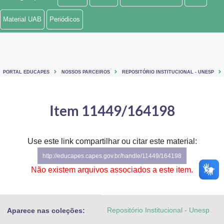
Ministério de Minas e Energia
Material UAB
Periódicos
Ministério da Ciência, Tecnologia, Inovações e Comunicações
Ministério do Meio Ambiente
PORTAL EDUCAPES
NOSSOS PARCEIROS
REPOSITÓRIO INSTITUCIONAL - UNESP
Ministério do Turismo
Ministério do Desenvolvimento Regional
Item 11449/164198
Controladoria-Geral da União
Use este link compartilhar ou citar este material:
Ministério da Mulher, da Família e dos Direitos Humanos
http://educapes.capes.gov.br/handle/11449/164198
Secretaria-Geral
Não existem arquivos associados a este item.
Secretaria de Governo
Repositório Institucional - Unesp
Aparece nas coleções:
Gabinete de Segurança Institucional