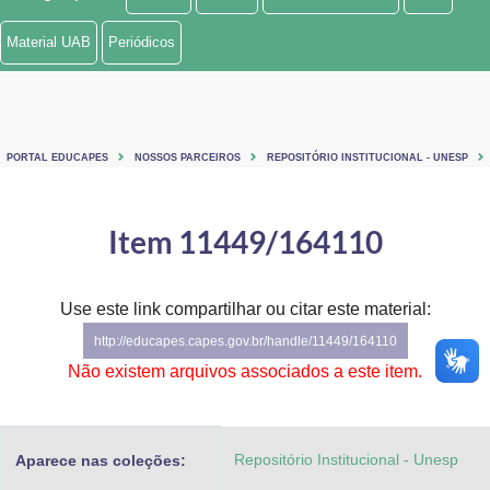
Ministério de Minas e Energia
Material UAB
Periódicos
Ministério da Ciência, Tecnologia, Inovações e Comunicações
Ministério do Meio Ambiente
PORTAL EDUCAPES
NOSSOS PARCEIROS
REPOSITÓRIO INSTITUCIONAL - UNESP
Ministério do Turismo
Ministério do Desenvolvimento Regional
Item 11449/164110
Controladoria-Geral da União
Use este link compartilhar ou citar este material:
Ministério da Mulher, da Família e dos Direitos Humanos
http://educapes.capes.gov.br/handle/11449/164110
Secretaria-Geral
Não existem arquivos associados a este item.
Secretaria de Governo
Repositório Institucional - Unesp
Aparece nas coleções:
Gabinete de Segurança Institucional