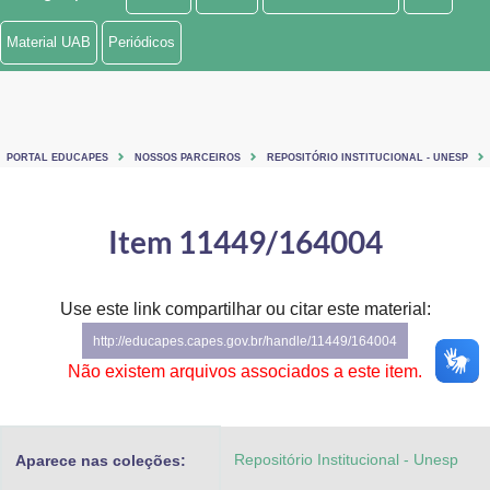
Ministério de Minas e Energia
Material UAB
Periódicos
Ministério da Ciência, Tecnologia, Inovações e Comunicações
Ministério do Meio Ambiente
PORTAL EDUCAPES
NOSSOS PARCEIROS
REPOSITÓRIO INSTITUCIONAL - UNESP
Ministério do Turismo
Ministério do Desenvolvimento Regional
Item 11449/164004
Controladoria-Geral da União
Use este link compartilhar ou citar este material:
Ministério da Mulher, da Família e dos Direitos Humanos
http://educapes.capes.gov.br/handle/11449/164004
Secretaria-Geral
Não existem arquivos associados a este item.
Secretaria de Governo
Repositório Institucional - Unesp
Aparece nas coleções:
Gabinete de Segurança Institucional