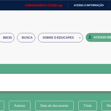
CORONAVÍRUS (COVID-19)
ACESSO À INFORMAÇÃO
Ministério da Defesa
Ministério das Relações
Mini
IR
Exteriores
PARA
O
Ministério da Cidadania
Ministério da Saúde
Mini
CONTEÚDO
ACESSO RE
INICIO
BUSCA
SOBRE O EDUCAPES
Ministério do Desenvolvimento
Controladoria-Geral da União
Minis
Regional
e do
Advocacia-Geral da União
Banco Central do Brasil
Plana
Autores
Data do documento
Título
Ma