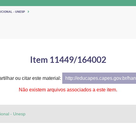
UCIONAL - UNESP
Item 11449/164002
tilhar ou citar este material:
http://educapes.capes.gov.br/h
Não existem arquivos associados a este item.
cional - Unesp