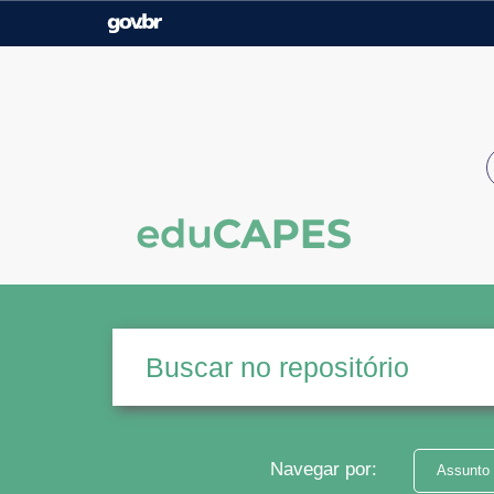
Casa Civil
Ministério da Justiça e
Segurança Pública
Ministério da Agricultura,
Ministério da Educação
Pecuária e Abastecimento
Ministério do Meio Ambiente
Ministério do Turismo
Secretaria de Governo
Gabinete de Segurança
Institucional
Navegar por:
Assunto