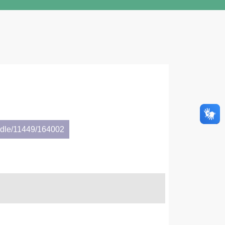
andle/11449/164002