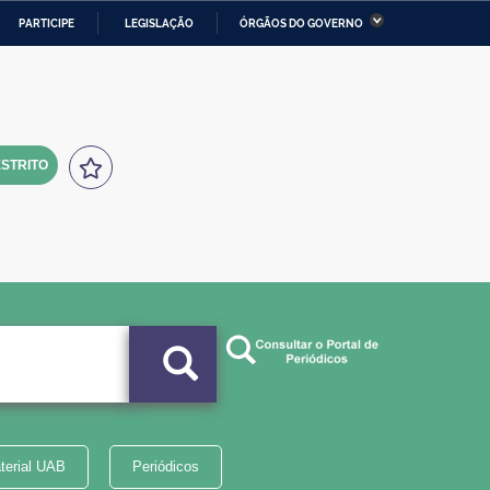
PARTICIPE
LEGISLAÇÃO
ÓRGÃOS DO GOVERNO
stério da Economia
Ministério da Infraestrutura
stério de Minas e Energia
Ministério da Ciência,
Tecnologia, Inovações e
Comunicações
STRITO
tério da Mulher, da Família
Secretaria-Geral
s Direitos Humanos
lto
terial UAB
Periódicos