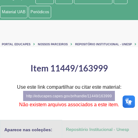
Ministério de Minas e Energia
Material UAB
Periódicos
Ministério da Ciência, Tecnologia, Inovações e Comunicações
Ministério do Meio Ambiente
PORTAL EDUCAPES
NOSSOS PARCEIROS
REPOSITÓRIO INSTITUCIONAL - UNESP
Ministério do Turismo
Ministério do Desenvolvimento Regional
Item 11449/163999
Controladoria-Geral da União
Use este link compartilhar ou citar este material:
Ministério da Mulher, da Família e dos Direitos Humanos
http://educapes.capes.gov.br/handle/11449/163999
Secretaria-Geral
Não existem arquivos associados a este item.
Secretaria de Governo
Repositório Institucional - Unesp
Aparece nas coleções:
Gabinete de Segurança Institucional