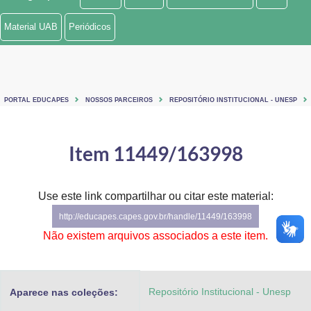
Ministério de Minas e Energia
Material UAB
Periódicos
Ministério da Ciência, Tecnologia, Inovações e Comunicações
Ministério do Meio Ambiente
PORTAL EDUCAPES
NOSSOS PARCEIROS
REPOSITÓRIO INSTITUCIONAL - UNESP
Ministério do Turismo
Ministério do Desenvolvimento Regional
Item 11449/163998
Controladoria-Geral da União
Use este link compartilhar ou citar este material:
Ministério da Mulher, da Família e dos Direitos Humanos
http://educapes.capes.gov.br/handle/11449/163998
Secretaria-Geral
Não existem arquivos associados a este item.
Secretaria de Governo
Repositório Institucional - Unesp
Aparece nas coleções:
Gabinete de Segurança Institucional