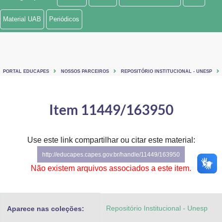
Ministério de Minas e Energia
Material UAB
Periódicos
Ministério da Ciência, Tecnologia, Inovações e Comunicações
Ministério do Meio Ambiente
PORTAL EDUCAPES
NOSSOS PARCEIROS
REPOSITÓRIO INSTITUCIONAL - UNESP
Ministério do Turismo
Ministério do Desenvolvimento Regional
Item 11449/163950
Controladoria-Geral da União
Use este link compartilhar ou citar este material:
Ministério da Mulher, da Família e dos Direitos Humanos
http://educapes.capes.gov.br/handle/11449/163950
Secretaria-Geral
Não existem arquivos associados a este item.
Secretaria de Governo
Repositório Institucional - Unesp
Aparece nas coleções:
Gabinete de Segurança Institucional