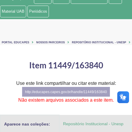
Ministério de Minas e Energia
Material UAB
Periódicos
Ministério da Ciência, Tecnologia, Inovações e Comunicações
Ministério do Meio Ambiente
PORTAL EDUCAPES
NOSSOS PARCEIROS
REPOSITÓRIO INSTITUCIONAL - UNESP
Ministério do Turismo
Ministério do Desenvolvimento Regional
Item 11449/163840
Controladoria-Geral da União
Use este link compartilhar ou citar este material:
Ministério da Mulher, da Família e dos Direitos Humanos
http://educapes.capes.gov.br/handle/11449/163840
Secretaria-Geral
Não existem arquivos associados a este item.
Secretaria de Governo
Repositório Institucional - Unesp
Aparece nas coleções:
Gabinete de Segurança Institucional