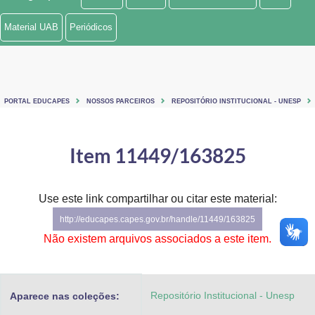
Ministério de Minas e Energia
Material UAB
Periódicos
Ministério da Ciência, Tecnologia, Inovações e Comunicações
Ministério do Meio Ambiente
PORTAL EDUCAPES
NOSSOS PARCEIROS
REPOSITÓRIO INSTITUCIONAL - UNESP
Ministério do Turismo
Ministério do Desenvolvimento Regional
Item 11449/163825
Controladoria-Geral da União
Use este link compartilhar ou citar este material:
Ministério da Mulher, da Família e dos Direitos Humanos
http://educapes.capes.gov.br/handle/11449/163825
Secretaria-Geral
Não existem arquivos associados a este item.
Secretaria de Governo
Repositório Institucional - Unesp
Aparece nas coleções:
Gabinete de Segurança Institucional